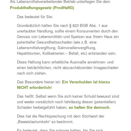
Als Lebensmittelverarbeitender Betrieb unterliegen Sie dem
Produkthaftungsgesetz (ProdHaftG)
Das bedeutet für Sie:
Grundsätzlich haften Sie nach § 823 BGB Abs. 1 aus
unerlaubter Handlung, sollte einem Konsumenten durch den
Genuss von Lebensmitteln und Speisen aus Ihrem Haus ein
potentieller Gesundheitsschaden (wie z.B. eine
Lebensmittelvergiftung, Salmonellenvergiftung,
Hepatitisviren, Kolibakterien – Befall, etc) entstanden sein.
Diese Haftung kann erhebliche Ausmaße annehmen- und
einen beträchtlichen, nicht abzuschätzenden Imageschaden
nach sich ziehen.
Das Besondere hieran ist:
Ein Verschulden ist hierzu
NICHT erforderlich!
Das heißt: Selbst wenn Sie sich keiner Schuld bewusst sind
und weder vorsätzlich noch fahrlässig diesen (potentiellen)
Schaden herbeigeführt haben,
so haften Sie dennoch
.
Dies hat die Rechtsprechung mit dem Stichwort der
„Beweislastumkehr“ so bestimmt.
Es bedeutet, dass Sie solange haften, bis Sie sich