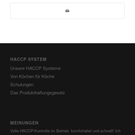
HACCP SYSTEM
Unsere HACCP Systeme
Von Köchen für Köche
Schulungen
Das Produkthaftungsgesetz
MEINUNGEN
Volle HACCP-Kontrolle im Betrieb. komfortabel und schnell! Ich