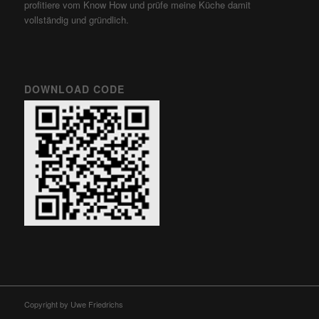
profitiere vom Know How und prüfe meine Küche damit
vollständig und gründlich.
DOWNLOAD CODE
Copyright by Uwe Friedrichs